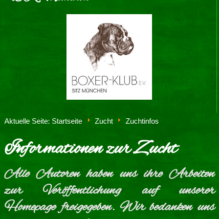
Aktuelle Seite:
Startseite
Zucht
Zuchtinfos
Informationen zur Zucht
Alle Autoren haben uns ihre Arbeiten
zur Veröffentlichung auf unserer
Homepage freigegeben. Wir bedanken uns