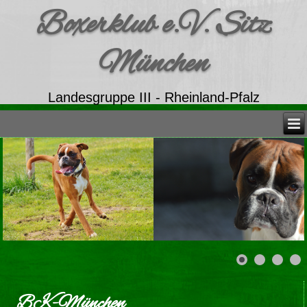
Boxerklub e.V. Sitz
München
Landesgruppe III - Rheinland-Pfalz
BK-München